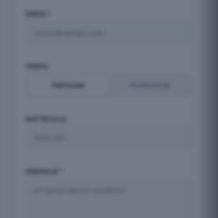
EMAIL *
PERFIL
Particular
Profesional
MATRÍCULA
MENSAJE *