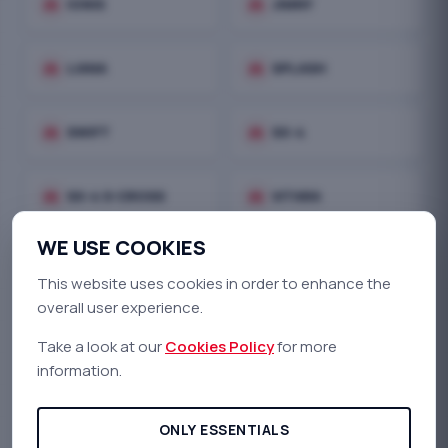
directions_car
IGNIS
directions_car
JIMNY
directions_car
LIANA
directions_car
SPLASH
directions_car
SWIFT
directions_car
SX-4
directions_car
SX-4 S-CROSS
directions_car
VITARA
WE USE COOKIES
directions_car
WAGON-R
This website uses cookies in order to enhance the
overall user experience.
Take a look at our
Cookies Policy
for more
¿NO ENCUENTRAS TU
information.
MODELO?
ONLY ESSENTIALS
Nuestro equipo de ingeniería puede desarrollar