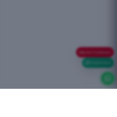
ELIGE TU VEHÍCULO
ETIQUETA ECO
TALLER OFICIAL BOXCERO
Ingeniería propia y trato directo para mantener tu vehículo al máximo
rendimiento.