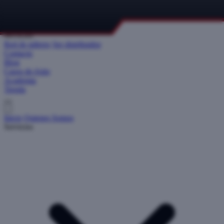
Inicio
Quienes Somos
Servicios
Red de talleres
Ser distribuidor
Contacto
Blog
Casos de éxito
Academia
Tienda
Inicio
Quienes Somos
Servicios