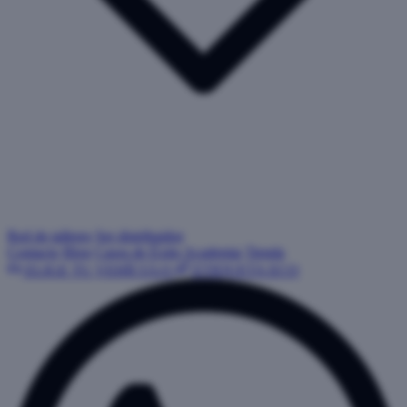
Red de talleres
Ser distribuidor
Contacto
Blog
Casos de Éxito
Academia
Tienda
ELIGE TU VEHÍCULO
ETIQUETA ECO