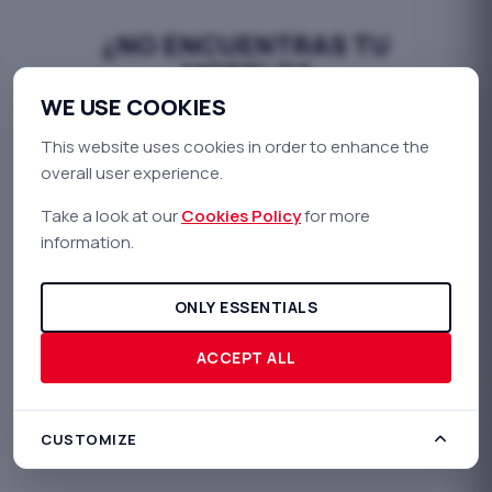
¿NO ENCUENTRAS TU
MODELO?
WE USE COOKIES
Nuestro equipo de ingeniería puede desarrollar
This website uses cookies in order to enhance the
soluciones a medida para vehículos que aún no están
overall user experience.
en el catálogo. Contáctanos para una valoración
personalizada.
Take a look at our
Cookies Policy
for more
information.
mail
CONTACTAR CON INGENIERÍA
ONLY ESSENTIALS
ACCEPT ALL
CUSTOMIZE