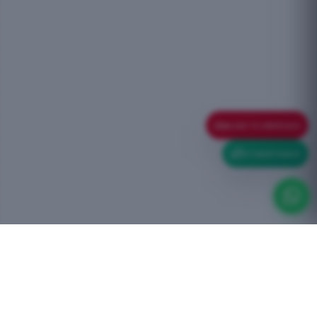
ELIGE TU VEHÍCULO
ETIQUETA ECO
TALLER OFICIAL BOXCERO
Ingeniería propia y trato directo para mantener tu vehículo al máximo
rendimiento.