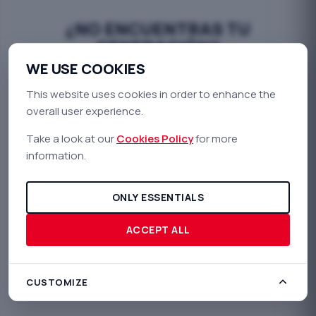
¿NO ENCUENTRAS TU
GENERACIÓN?
WE USE COOKIES
Nuestro equipo de ingeniería puede desarrollar
This website uses cookies in order to enhance the
soluciones a medida para vehículos que aún no están
overall user experience.
en el catálogo. Contáctanos para una valoración
personalizada.
Take a look at our
Cookies Policy
for more
information.
mail
CONTACTAR CON INGENIERÍA
ONLY ESSENTIALS
ACCEPT ALL
CUSTOMIZE